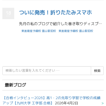
ついに発売！折りたたみスマホ
18
先月の私のブログで紹介した巻き取りディスプレイのスマホ、コンセプトモデルから一歩進んだ試作機がOPPO社からついにお披露目となりました。 かなり完成度が高いので、発売も近いのではないでしょうか。 折りたたみスマホも発売さ […]
東進衛星予備校 富山駅前校
東進衛星予備校 富山駅前校
検
索
結
果:
最新ブログ
【合格インタビュー2026】高1・2の先取り学習で学校の成績
アップ【九州大学 工学部 合格】
2026年4月2日