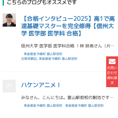
こちらのブログもオススメです
【合格インタビュー2025】高1で高
速基礎マスターを完全修得【信州大
学 医学部 医学科 合格】
信州大学 医学部 医学科合格 ！林 咲希さん（片山学園高校 卒業） 高1のうちに東進の高速基礎マスター講座で、共通テストに必要な英単語と英熟語を完全修得しました。このことで英語が得意科目になり合格出来たと思います。閉館ギ […]
東進衛星予備校 富山駅前校
合格体験記
,
東進衛星予備校 富山駅前校
お問い
合わせ
資料請
求
ハケンアニメ！
01
みなさん、こんにちは。富山駅前校の鮒池です。 今回もおすすめの映画を紹介します。 『ハケンアニメ！』 （2022年日本） 辻村深月原作。公務員からアニメ業界に転職したアニメ監督を中心にアニメ業界で奮闘する人々の […]
東進衛星予備校 富山駅前校
東進衛星予備校 富山駅前校