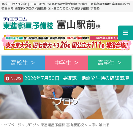
高校生･浪人生対象｜JR富山駅から徒歩4分の大学受験塾･予備校－東進衛星予備校 富山駅前校の
校舎案内･授業料･ブログ／高校生･浪人生のための大学受験予備校･学習塾
高校生 ＞
中学生 ＞
高卒生 ＞
2026年7月30日 要確認！地震発生時の確認事項
NEWS
ブログ
トップページ
>
ブログ
>
東進衛星予備校 富山駅前校
>
未来に触れる