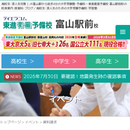
高校生･浪人生対象｜JR富山駅から徒歩4分の大学受験塾･予備校－東進衛星予備校 富山駅前校の
校舎案内･授業料･ブログ／高校生･浪人生のための大学受験予備校･学習塾
高校生 ＞
中学生 ＞
高卒生 ＞
2026年7月30日 要確認！地震発生時の確認事項
NEWS
イベント
トップページ
>
イベント
>
資料請求