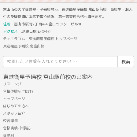
富山市の大学受験塾・予備校なら、東進衛星予備校 富山駅前校 高校生・浪人
生の受験指導に本気で取り組み、第一志望校合格へ導きます。
住所
富山市桜町2丁目4-4 富山センタービル1F
アクセス
JR富山駅 徒歩4分
ティエラコム・東進衛星予備校 トップページ
東進衛星予備校 南富山校
検
索
結
東進衛星予備校 富山駅前校のご案内
果:
リスニング
合格体験記(TEST)
トップページ
はじめての方へ
スタッフ紹介
校舎環境
合格実績･体験記
受講料