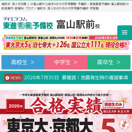
高校生･浪人生対象｜JR富山駅から徒歩4分の大学受験塾･予備校－東進衛星予備校 富山駅前校の
校舎案内･授業料･ブログ／高校生･浪人生のための大学受験予備校･学習塾
高校生 ＞
中学生 ＞
高卒生 ＞
2026年7月30日 要確認！地震発生時の確認事項
NEWS