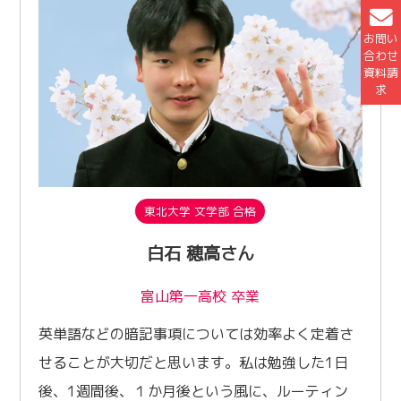
お問い
合わせ
資料請
求
東北大学 文学部 合格
白石 穂高さん
富山第一高校 卒業
英単語などの暗記事項については効率よく定着さ
せることが大切だと思います。私は勉強した1日
後、1週間後、１か月後という風に、ルーティン