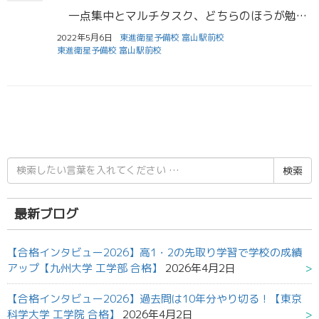
一点集中とマルチタスク、どちらのほうが勉強の効率は上がるのか。脳神経科学者のほとんどはわず「一点集中」と答えます。なぜなら、 脳はそもそもマルチタスクが苦手で、「人間は本質的にマルチタスクはできない」といったほうがいい […]
2022年5月6日
東進衛星予備校 富山駅前校
東進衛星予備校 富山駅前校
検
索
結
果:
最新ブログ
【合格インタビュー2026】高1・2の先取り学習で学校の成績
アップ【九州大学 工学部 合格】
2026年4月2日
【合格インタビュー2026】過去問は10年分やり切る！【東京
科学大学 工学院 合格】
2026年4月2日