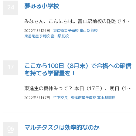
夢みる小学校
24
みなさん、こんにちは。富山駅前校の鮒池です。今回もおすすめの映画を紹介します。 『夢みる小学校』（2021年日本） 学校法人「きのくに子どもの村学園」に密着したドキュメンタリーです。子どもの主体性と子どもが実際に体験す […]
2022年5月24日
東進衛星予備校 富山駅前校
東進衛星予備校 富山駅前校
ここから100日（8月末）で合格への確信
17
を持てる学習量を！
東進生の夏休みって？ 本日（17日）、明日（18日）で、中間試験期間が終了する高校がほとんどですね。 本日終了の皆さんは、本当にお疲れ様でした。 明日までの皆さんは、あと1日頑張りましょう！ 本日は、受験生の夏休みについ […]
2022年5月17日
竹下校長
東進衛星予備校 富山駅前校
マルチタスクは効率的なのか
06