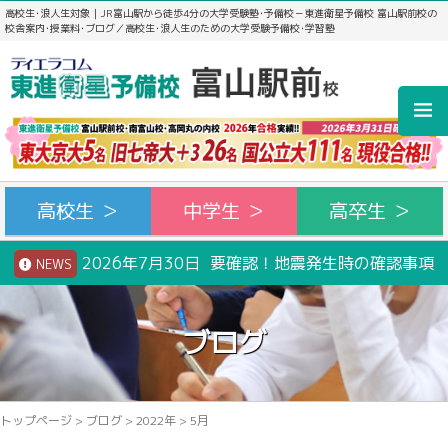
高校生･浪人生対象｜JR富山駅から徒歩4分の大学受験塾･予備校－東進衛星予備校 富山駅前校の
校舎案内･授業料･ブログ／高校生･浪人生のための大学受験予備校･学習塾
高校生 ＞
中学生 ＞
高卒生 ＞
2026年7月30日 要確認！地震発生時の確認事項
NEWS
ブログ
トップページ
>
ブログ
>
2022年
>
5月