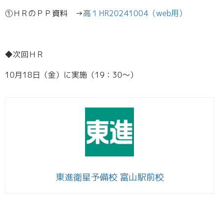
①ＨＲのＰＰ資料 →
高１HR20241004（web用）
◆次回ＨＲ
10月18日（金）に実施（19：30～）
東進衛星予備校 富山駅前校