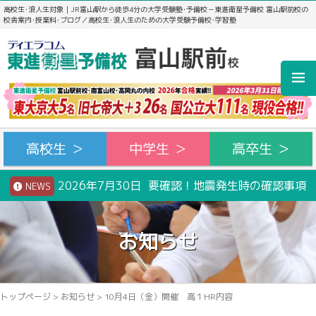
高校生･浪人生対象｜JR富山駅から徒歩4分の大学受験塾･予備校－東進衛星予備校 富山駅前校の
校舎案内･授業料･ブログ／高校生･浪人生のための大学受験予備校･学習塾
高校生 ＞
中学生 ＞
高卒生 ＞
2026年7月30日 要確認！地震発生時の確認事項
NEWS
お知らせ
トップページ
>
お知らせ
>
10月4日（金）開催 高１HR内容