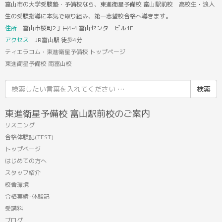
富山市の大学受験塾・予備校なら、東進衛星予備校 富山駅前校 高校生・浪人
生の受験指導に本気で取り組み、第一志望校合格へ導きます。
住所
富山市桜町2丁目4-4 富山センタービル1F
アクセス
JR富山駅 徒歩4分
ティエラコム・東進衛星予備校 トップページ
東進衛星予備校 南富山校
検
索
結
東進衛星予備校 富山駅前校のご案内
果:
リスニング
合格体験記(TEST)
トップページ
はじめての方へ
スタッフ紹介
校舎環境
合格実績･体験記
受講料
ブログ