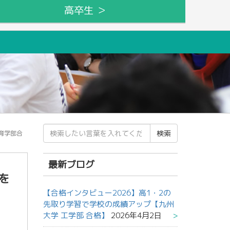
高卒生 ＞
検
育学部合
索
結
果:
最新ブログ
を
【合格インタビュー2026】高1・2の
先取り学習で学校の成績アップ【九州
大学 工学部 合格】
2026年4月2日