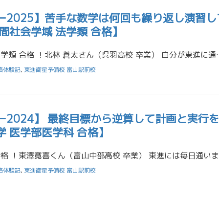
ー2025】苦手な数学は何回も繰り返し演習し
間社会学域 法学類 合格】
金沢大学 人間社会学域 法学類 合格 ！北林 蒼太さん（呉羽高校 卒業） 自分が東進に通っ
格体験記
,
東進衛星予備校 富山駅前校
2024】 最終目標から逆算して計画と実行
 医学部医学科 合格】
格体験記
,
東進衛星予備校 富山駅前校