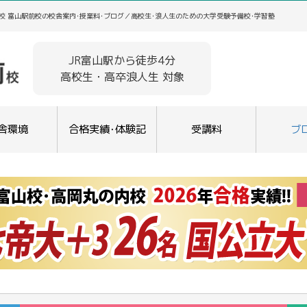
校 富山駅前校の校舎案内･授業料･ブログ／高校生･浪人生のための大学受験予備校･学習塾
JR富山駅から徒歩4分
高校生・高卒浪人生 対象
舎環境
合格実績･体験記
受講料
ブ