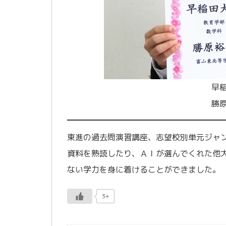
早
勝
東進の過去問演習講座、志望校別単元ジャ
資料を熟読したり、ＡＩが選んでくれた他
ない学力を身に着けることができました。
3+