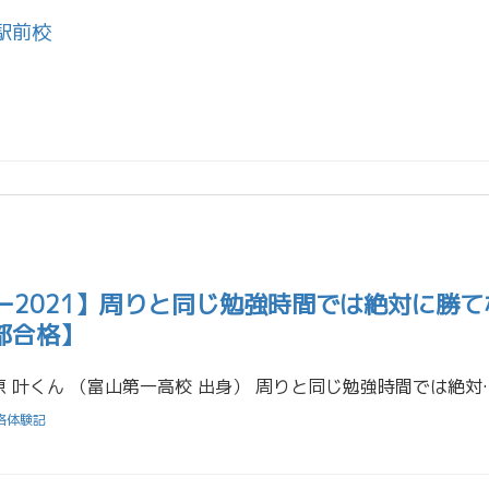
駅前校
ー2021】周りと同じ勉強時間では絶対に勝て
学部合格】
富山大学 薬学部 合格 栗原 叶くん （富山第一高校 出身） 周りと同じ勉強時間では絶対に
格体験記