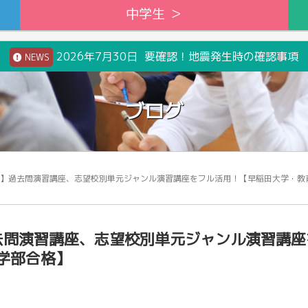
中学生 ＞
2026年7月30日 要確認！地震発生時の確認事項
NEWS
ブログ
22】過去問演習講座、志望校別単元ジャンル演習講座をフル活用！【早稲田大学・教
過去問演習講座、志望校別単元ジャンル演習講座
学部合格】