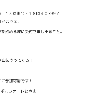
施 １３時集合・１８時４０分終了
1時までに、
験を始める際に受付で申し出ること。
富山にやってくる！
にて参加可能です！
 ＠ボルファートとやま