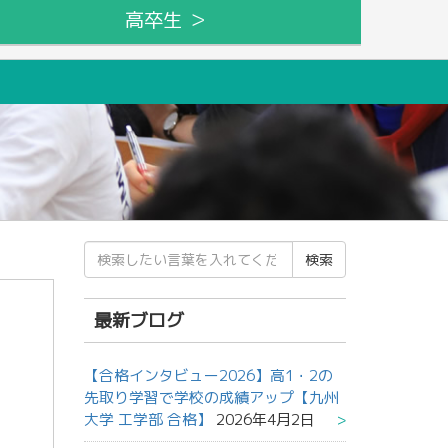
高卒生 ＞
検
索
結
果:
最新ブログ
【合格インタビュー2026】高1・2の
先取り学習で学校の成績アップ【九州
大学 工学部 合格】
2026年4月2日