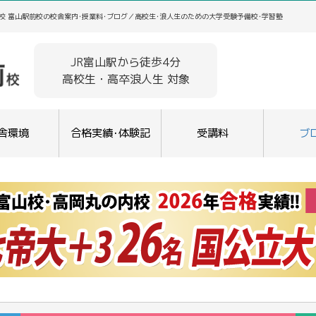
校 富山駅前校の校舎案内･授業料･ブログ／高校生･浪人生のための大学受験予備校･学習塾
JR富山駅から徒歩4分
高校生・高卒浪人生 対象
舎環境
合格実績･体験記
受講料
ブ