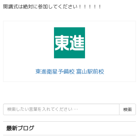
開講式は絶対に参加してください！！！！！
東進衛星予備校 富山駅前校
検
索
結
果:
最新ブログ