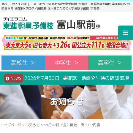
高校生･浪人生対象｜JR富山駅から徒歩4分の大学受験塾･予備校－東進衛星予備校 富山駅前校の
校舎案内･授業料･ブログ／高校生･浪人生のための大学受験予備校･学習塾
高校生 ＞
中学生 ＞
高卒生 ＞
2026年7月30日 要確認！地震発生時の確認事項
NEWS
お知らせ
トップページ
>
お知らせ
>
11月22日（金）開催 高１HR内容