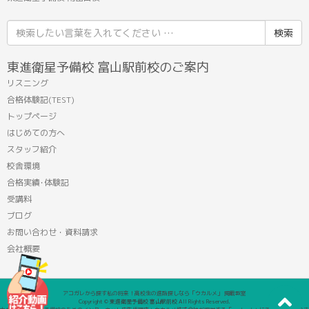
検
索
結
東進衛星予備校 富山駅前校のご案内
果:
リスニング
合格体験記(TEST)
トップページ
はじめての方へ
スタッフ紹介
校舎環境
合格実績･体験記
受講料
ブログ
お問い合わせ・資料請求
会社概要
アコガレから探す私の将来！高校生の進路探しなら「ウカルメ」 掲載教室
Copyright © 東進衛星予備校 富山駅前校 All Rights Reserved.