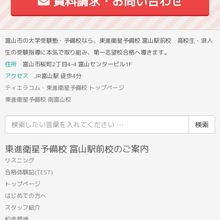
資料請求・お問い合わせ
富山市の大学受験塾・予備校なら、東進衛星予備校 富山駅前校 高校生・浪人
生の受験指導に本気で取り組み、第一志望校合格へ導きます。
住所
富山市桜町2丁目4-4 富山センタービル1F
アクセス
JR富山駅 徒歩4分
ティエラコム・東進衛星予備校 トップページ
東進衛星予備校 南富山校
検
索
結
東進衛星予備校 富山駅前校のご案内
果:
リスニング
合格体験記(TEST)
トップページ
はじめての方へ
スタッフ紹介
校舎環境