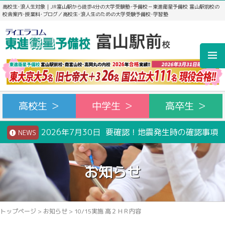
高校生･浪人生対象｜JR富山駅から徒歩4分の大学受験塾･予備校－東進衛星予備校 富山駅前校の
校舎案内･授業料･ブログ／高校生･浪人生のための大学受験予備校･学習塾
高校生 ＞
中学生 ＞
高卒生 ＞
2026年7月30日 要確認！地震発生時の確認事項
NEWS
お知らせ
トップページ
>
お知らせ
>
10/15実施 高２ＨＲ内容