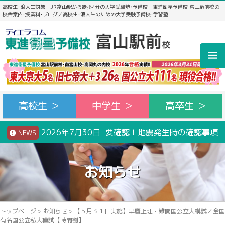
高校生･浪人生対象｜JR富山駅から徒歩4分の大学受験塾･予備校－東進衛星予備校 富山駅前校の
校舎案内･授業料･ブログ／高校生･浪人生のための大学受験予備校･学習塾
高校生 ＞
中学生 ＞
高卒生 ＞
2026年7月30日 要確認！地震発生時の確認事項
NEWS
お知らせ
トップページ
>
お知らせ
>
【５月３１日実施】早慶上理・難関国公立大模試／全国
有名国公立私大模試【時間割】