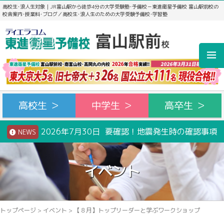
高校生･浪人生対象｜JR富山駅から徒歩4分の大学受験塾･予備校－東進衛星予備校 富山駅前校の
校舎案内･授業料･ブログ／高校生･浪人生のための大学受験予備校･学習塾
高校生 ＞
中学生 ＞
高卒生 ＞
2026年7月30日 要確認！地震発生時の確認事項
NEWS
イベント
トップページ
>
イベント
>
【８月】トップリーダーと学ぶワークショップ