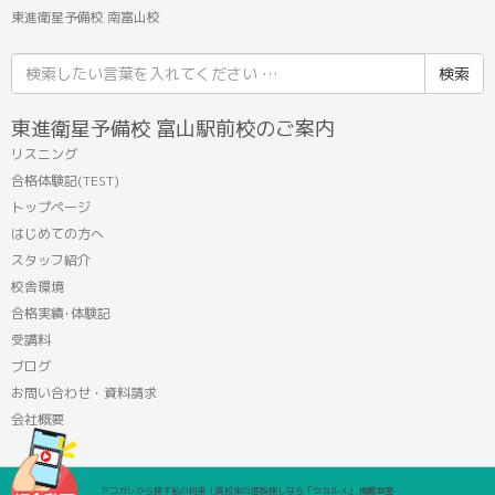
東進衛星予備校 南富山校
検
索
結
東進衛星予備校 富山駅前校のご案内
果:
リスニング
合格体験記(TEST)
トップページ
はじめての方へ
スタッフ紹介
校舎環境
合格実績･体験記
受講料
ブログ
お問い合わせ・資料請求
会社概要
アコガレから探す私の将来！高校生の進路探しなら「ウカルメ」 掲載教室