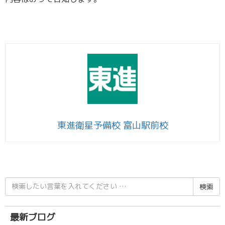
東進衛星予備校 富山駅前校
検
索
結
果:
最新ブログ